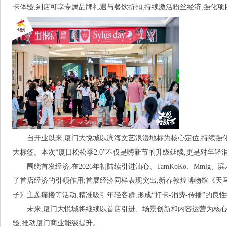
卡体验,到店可享专属品牌礼遇与餐饮折扣,持续激活粉丝经济,强化
自开业以来,厦门大悦城以滨海文艺浪漫地标为核心定位,持续强
大标签。本次“厦日松松季2.0”不仅是嗨新节的升级延续,更是对年
围绕首发经济,在2026年初陆续引进汕心、TamKoKo、Mmlg
了首店经济的引领作用;首展经济同样表现突出,新春敦煌博物馆《天
子》主题痛楼等活动,精准吸引年轻客群,形成“打卡-消费-传播”的良
未来,厦门大悦城将继续以首店引进、场景创新和内容运营为核心
验,推动厦门商业能级提升。