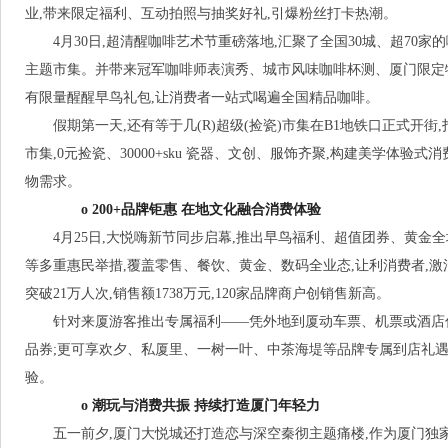
业,带来限定福利、互动拍照与抽奖好礼,引爆粉丝打卡热潮。
4月30日,超清醒咖啡艺术节重磅落地,汇聚了全国30城、超70
主题市集。并带来冠军咖啡师表演秀、城市风味咖啡杯测、厦门限定
有限量醒醒早鸟礼包,让消费者一站式喝遍全国精品咖啡。
假期第一天,还有等于几(R)超级(捡瓷)市集在B1地铁口正式开
市集,0元捡瓷、30000+sku 瓷器、文创、服饰齐聚,构建美学体验
物需求。
o 200+品牌钜惠 在地文化融合消费体验
4月25日,大悦嗨新节同步启幕,推出早鸟福利、超值团券、黄金
等多重惠民举措,覆盖零售、餐饮、黄金、数码全业态,让利消费者,激
突破21万人次,销售额1738万元,120家品牌商户创销售新高。
针对来厦游客推出专属福利——凭外地到厦动车票、机票或酒店住
品券;更可享欢夕、私厦里、一树一叶、中茶海堤等品牌专属到店礼遇
验。
o 潮玩与消费共振 持续打造厦门年轻力
五一前夕,厦门大悦城还打造恋与深空秦彻主题痛楼,作为厦门独