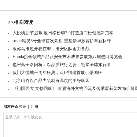
>>相关阅读
大悦嗨新节启幕 厦日松松季2.0打造厦门松弛感新范本
smart精灵6号全球首次亮相 重塑豪华掀背轿车新标杆
浪你马淮超开赛在即，淮安区队蓄力备战
Honda携全领域产品及安全技术成果参展第八届进口博览会
也宋落子洛阳桥：以品质旅行之姿，链接全球旅行者
厦门大悦城一周年庆典，双IP福建首展引爆国庆
北京山谷以产品力筑就有温度的美好家园
《祖国强大 文物回家》 首届海外文物回流及传承展新闻发布会隆
网友评论
登录
│
注册
登录以后，才可以发表