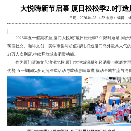
大悦嗨新节启幕 厦日松松季2.0打
日期：2026-04-28 14:52 来源： 编辑：ad
2026年五一假期将至,厦门大悦城“厦日松松季2.0“限时返场,
萌宠社交、咖啡文创、美学市集与超值福利,打造厦门岛外最具人气的
21万人次到店,持续释放城市消费动能。
作为厦门滨海文艺浪漫地标,厦门大悦城深耕年轻消费与家庭客群,
优势,五一期间以多元沉浸式活动与重磅惠民举措,撬动全城客流与消