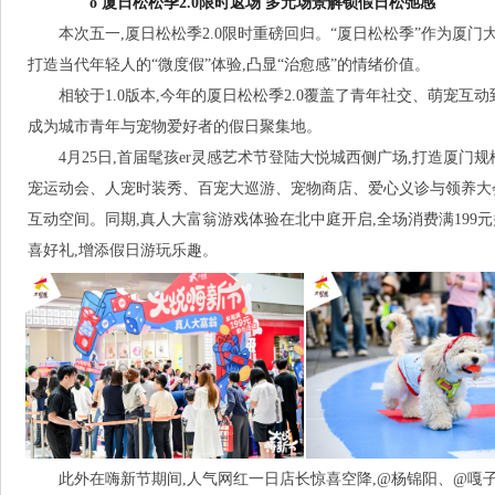
o 厦日松松季2.0限时返场 多元场景解锁假日松弛感
本次五一,厦日松松季2.0限时重磅回归。“厦日松松季”作为厦门
打造当代年轻人的“微度假”体验,凸显“治愈感”的情绪价值。
相较于1.0版本,今年的厦日松松季2.0覆盖了青年社交、萌宠互
成为城市青年与宠物爱好者的假日聚集地。
4月25日,首届髦孩er灵感艺术节登陆大悦城西侧广场,打造厦门
宠运动会、人宠时装秀、百宠大巡游、宠物商店、爱心义诊与领养大
互动空间。同期,真人大富翁游戏体验在北中庭开启,全场消费满199
喜好礼,增添假日游玩乐趣。
此外在嗨新节期间,人气网红一日店长惊喜空降,@杨锦阳、@嘎子分别登